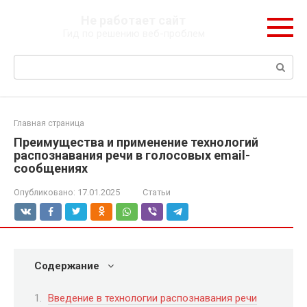
Перейти
Не работает сайт
к
Гид по решению веб-проблем
контенту
Поиск:
Главная страница
Преимущества и применение технологий
распознавания речи в голосовых email-
сообщениях
Опубликовано:
17.01.2025
Статьи
Содержание
Введение в технологии распознавания речи