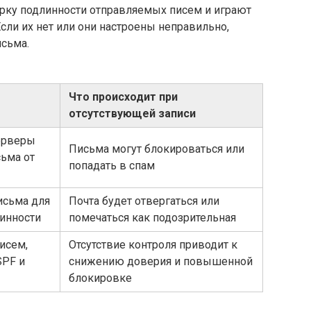
ерку подлинности отправляемых писем и играют
сли их нет или они настроены неправильно,
исьма.
Что происходит при
отсутствующей записи
серверы
Письма могут блокироваться или
сьма от
попадать в спам
исьма для
Почта будет отвергаться или
инности
помечаться как подозрительная
исем,
Отсутствие контроля приводит к
SPF и
снижению доверия и повышенной
блокировке