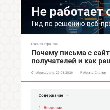
Перейти
Не работает 
к
контенту
Гид по решению веб-п
Главная страница
Почему письма с сайт
получателей и как р
Опубликовано:
29.01.2026
Рубрика:
Статьи
Содержание
Введение