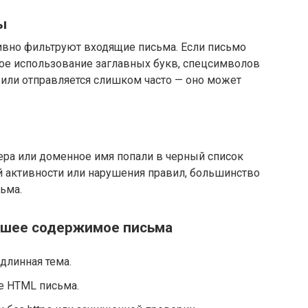
ы
вно фильтруют входящие письма. Если письмо
ое использование заглавных букв, спецсимволов
 или отправляется слишком часто — оно может
ера или доменное имя попали в черный список
й активности или нарушения правил, большинство
ьма.
евшее содержимое письма
длинная тема.
е HTML письма.