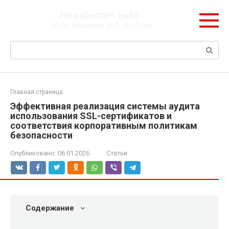
Перейти
Не работает сайт
к
Гид по решению веб-проблем
контенту
Поиск:
Главная страница
Эффективная реализация системы аудита
использования SSL-сертификатов и
соответствия корпоративным политикам
безопасности
Опубликовано:
06.01.2026
Статьи
Содержание