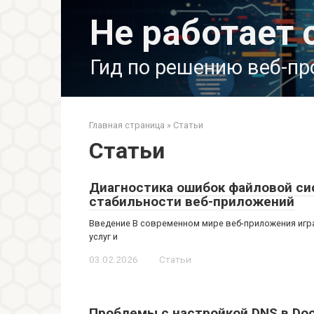
Перейти
Не работает 
к
контенту
Гид по решению веб-п
Главная страница
»
Статьи
Статьи
Диагностика ошибок файловой с
стабильности веб-приложений
Введение В современном мире веб-приложения игр
услуг и
03.02.2026
Статьи
Проблемы с настройкой DNS в Doc