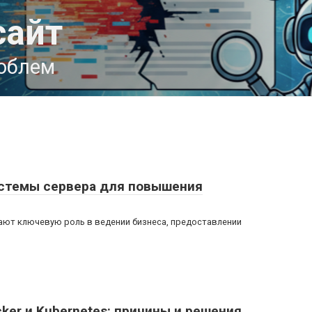
сайт
роблем
истемы сервера для повышения
ают ключевую роль в ведении бизнеса, предоставлении
ker и Kubernetes: причины и решения