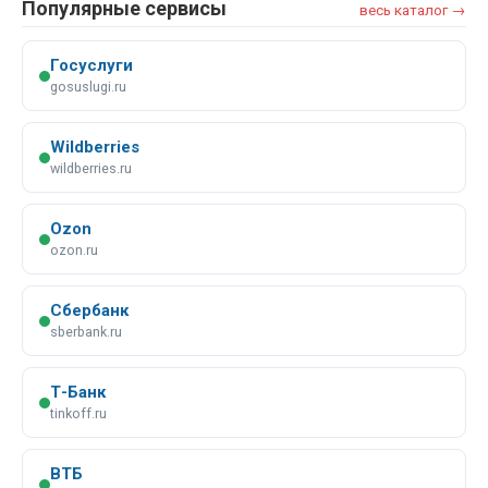
Популярные сервисы
весь каталог →
Госуслуги
gosuslugi.ru
Wildberries
wildberries.ru
Ozon
ozon.ru
Сбербанк
sberbank.ru
Т-Банк
tinkoff.ru
ВТБ