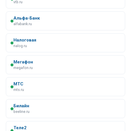
vtb.ru
Альфа-Банк
alfabank.ru
Налоговая
nalog.ru
Мегафон
megafon.ru
МТС
mts.ru
Билайн
beeline.ru
Теле2