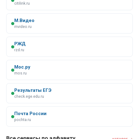
citilink.ru
М.Видео
mvideo.ru
РЖД
rzd.ru
Мос.ру
mos.ru
Результаты ЕГЭ
check.ege.edu.ru
Почта России
pochta.ru
Все сервисы по алфавиту
каталог →